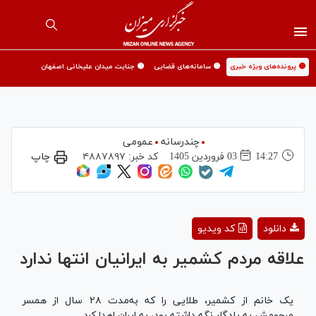
🟡 پرونده‌های ویژه خبری
🟡 سامانه‌های قضایی
🟡 جنایت میدان علیخانی اصفهان
چندرسانه
عمومی
14:27
03 فروردين 1405
کد خبر:
۴۸۸۷۸۹۷
چاپ
Play
دانلود
کد ویدیو
Video
علاقه مردم کشمیر به ایرانیان انتها ندارد
یک خانم از کشمیر، طلایی را که به‌مدت ۲۸ سال از همسر
مرحومش به یادگار نگه داشته بود، به ایران اهدا کرد.