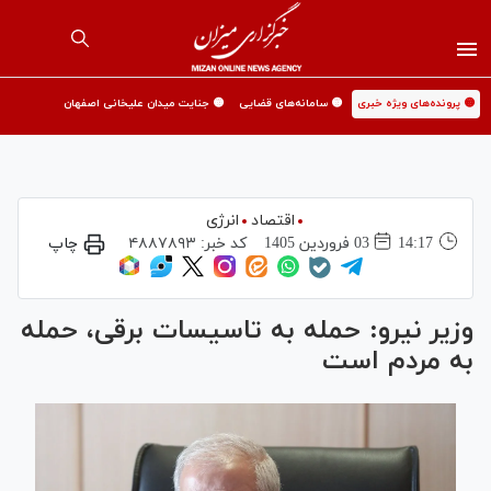
🟡 پرونده‌های ویژه خبری
🟡 سامانه‌های قضایی
🟡 جنایت میدان علیخانی اصفهان
اقتصاد
انرژی
14:17
03 فروردين 1405
کد خبر:
۴۸۸۷۸۹۳
چاپ
وزیر نیرو: حمله به تاسیسات برقی، حمله
به مردم است