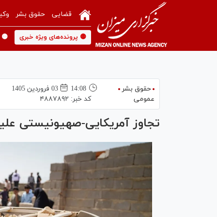
قضایی
حقوق بشر
وکی
🟡 پرونده‌های ویژه خبری
🟡 
حقوق بشر
14:08
03 فروردين 1405
عمومی
کد خبر:
۴۸۸۷۸۹۲
تجاوز آمریکایی-صهیونیستی علیه ا