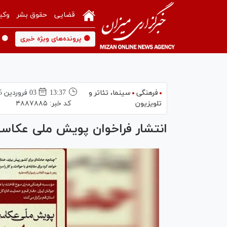
قضایی
حقوق بشر
وکی
🟡 پرونده‌های ویژه خبری
🟡 
فرهنگی
سینما،‌ تئاتر و
13:37
03 فروردين 1405
تلویزیون
کد خبر:
۴۸۸۷۸۸۵
انتشار فراخوان پویش ملی عکاس