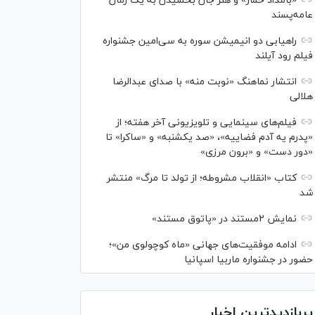
«بامداد خمار» و هنر جان بخشیدن به یک رمان
عامه‌پسند
راهیابی دو انیمیشن سوره به سی‌امین جشنواره
فیلم رود آیلند
انتشار نماهنگ «نوبت منه» با صدای عبدالرضا
هلالی
فیلم‌های سینمایی و تلویزیونی آخر هفته؛ از
«پدرم یه آدم فضاییه»، «صد یکشنبه» و «ساکرا» تا
«دور دست» و «برون مرزی»
کتاب «انقلاب مشروطه؛ از تولد تا مرگ» منتشر
شد
نمایش ۲مستند در «پاتوق مستند»
ادامه موفقیت‌های جهانی «ماه کوچولوی من»؛
حضور در جشنواره ماربیا اسپانیا
پربازدیدترین اخبار