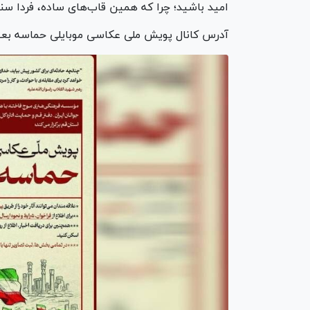
امید باشید؛ چرا که همین قاب‌های ساده، فردا س
آدرس کانال پویش ملی عکاسی موبایلی حماسه بعثت tps://ble.ir/puyeshe_melli_hamaseye_beasat