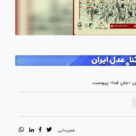
یش «جان فدا» پیوست
هم‌رسانی: