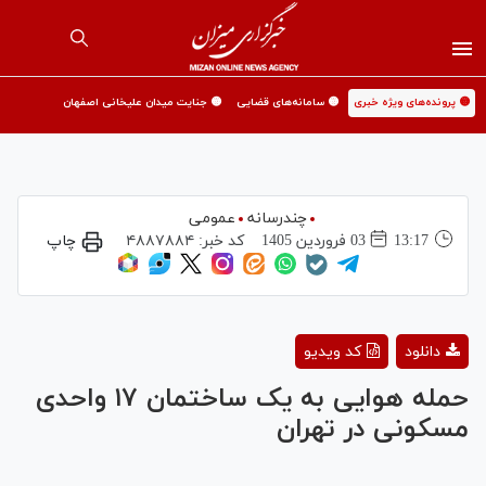
🟡 پرونده‌های ویژه خبری
🟡 سامانه‌های قضایی
🟡 جنایت میدان علیخانی اصفهان
چندرسانه
عمومی
13:17
03 فروردين 1405
کد خبر:
۴۸۸۷۸۸۴
چاپ
Play
دانلود
کد ویدیو
Video
حمله هوایی به یک ساختمان ۱۷ واحدی
مسکونی در تهران