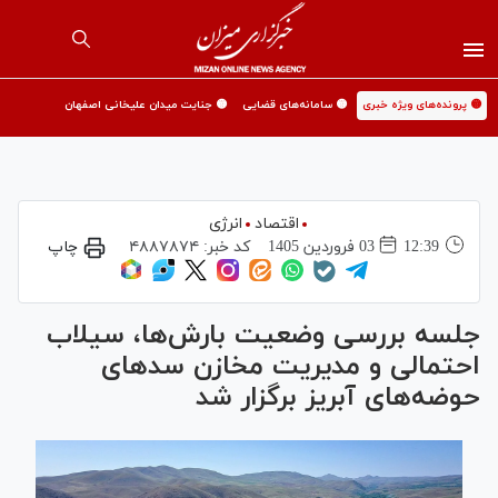
🟡 پرونده‌های ویژه خبری
🟡 سامانه‌های قضایی
🟡 جنایت میدان علیخانی اصفهان
اقتصاد
انرژی
12:39
03 فروردين 1405
کد خبر:
۴۸۸۷۸۷۴
چاپ
جلسه بررسی وضعیت بارش‌ها، سیلاب
احتمالی و مدیریت مخازن سد‌های
حوضه‌های آبریز برگزار شد