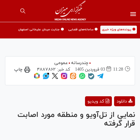
🟡 پرونده‌های ویژه خبری
🟡 سامانه‌های قضایی
🟡 جنایت میدان علیخانی اصفهان
چندرسانه
عمومی
11:28
03 فروردين 1405
کد خبر:
۴۸۸۷۸۶۲
چاپ
Play
دانلود
کد ویدیو
Video
نمایی از تل‌آویو و منطقه مورد اصابت
قرار گرفته