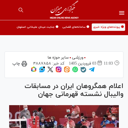
🟡 پرونده‌های ویژه خبری
🟡 سامانه‌های قضایی
🟡 جنایت میدان علیخانی اصفهان
ورزشی
سایر حوزه ها
11:03
03 فروردين 1405
کد خبر:
۴۸۸۷۸۵۸
چاپ
اعلام همگروهان ایران در مسابقات
والیبال نشسته قهرمانی جهان