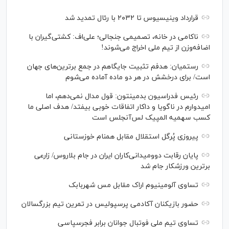
قرارداد وینیسیوس تا ۲۰۳۲ با رئال‌ تمدید شد
ناکامی در خانه، تصمیمی جنجالی؛ علی‌اف: کشتی‌گیران با
اضافه‌وزن از تیم ملی اخراج می‌شوند!
رستمیان: هدفم تثبیت جایگاهم در جمع برترین‌های جهان
است/ برای درخشش در هر دو ماده آماده می‌شوم
رئیس فدراسیون بدمینتون: قول مدال نمی‌دهم، اما
امیدوارم در ناگویا و داکار اتفاقات خوبی بیفتد/ هدف اصلی ما
کسب سهمیه المپیک لس‌آنجلس است
پیروزی پُرگل استقلال مقابل همنام خوزستانی
پایان رقابت دوومیدانی‌کاران ایران در جام بلاروس/ زارعی
برترین ورزشکار جام شد
تساوی آلومینیوم اراک مقابل مس شهربابک
حضور بازیکنان آکادمی پرسپولیس در تمرین تیم بزرگسالان
تساوی تیم ملی فوتبال جوانان برابر فجرسپاسی