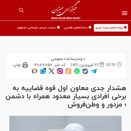
🟡 پرونده‌های ویژه خبری
🟡 سامانه‌های قضایی
🟡 جنایت میدان علیخانی اصفهان
چندرسانه
عمومی
10:59
03 فروردين 1405
کد خبر:
۴۸۸۷۸۵۶
چاپ
هشدار جدی معاون اول قوه قضاییه به
برخی افرادی بسیار معدود همراه با دشمن
؛ مزدور و وطن‌فروش