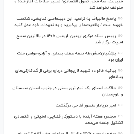
مدیریت، سه محور تحول اقتصادی/ مسیر اصلاحات آغاز شده و
متوقف نخواهد شد
پاسخ قالیباف به ترامپ: این دیپلماسی نمایشی، شکست
خورده است / واقعیت‌ها را بپذیرید و به تعهدات خود عمل کنید
رییس ستاد مرکزی اربعین: اربعین ۱۴۰۵ در بالاترین سطح
امنیت برگزار شد
پزشکیان:مشروطه نقطه عطف بیداری و آزادی‌خواهی ملت
ایران بود
بیانیه خانواده شهید لاریجانی درباره برخی از گمانه‌زنی‌های
رسانه‌ای
هلاکت اعضای یک تیم تروریستی در جنوب استان سیستان
و بلوچستان
امیر دریادار منصور فلاحی درگذشت
مجلس هفته آینده با دستورکار قضایی، امنیتی و اقتصادی
تشکیل جلسه می‌دهد
سه میلیون و ۳۷۷ هزار زائر از مرز‌های هفت‌گانه کشور راهی