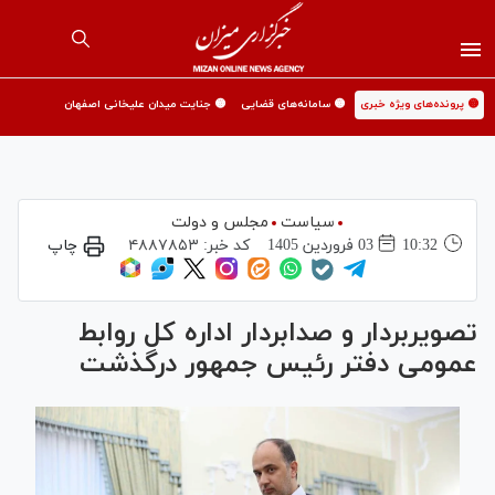
🟡 پرونده‌های ویژه خبری
🟡 سامانه‌های قضایی
🟡 جنایت میدان علیخانی اصفهان
سیاست
مجلس و دولت
10:32
03 فروردين 1405
کد خبر:
۴۸۸۷۸۵۳
چاپ
تصویربردار و صدابردار اداره کل روابط
عمومی دفتر رئیس جمهور درگذشت