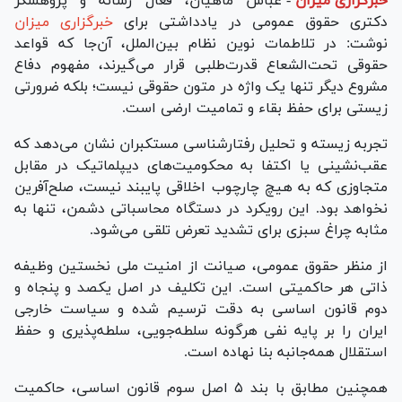
خبرگزاری میزان
-
عباس ماهیان، فعال رسانه و پژوهشگر
دکتری حقوق عمومی در یادداشتی برای
خبرگزاری میزان
نوشت: در تلاطمات نوین نظام بین‌الملل، آن‌جا که قواعد
حقوقی تحت‌الشعاع قدرت‌طلبی قرار می‌گیرند، مفهوم دفاع
مشروع دیگر تنها یک واژه در متون حقوقی نیست؛ بلکه ضرورتی
زیستی برای حفظ بقاء و تمامیت ارضی است.
تجربه زیسته و تحلیل رفتارشناسی مستکبران نشان می‌دهد که
عقب‌نشینی یا اکتفا به محکومیت‌های دیپلماتیک در مقابل
متجاوزی که به هیچ چارچوب اخلاقی پایبند نیست، صلح‌آفرین
نخواهد بود. این رویکرد در دستگاه محاسباتی دشمن، تنها به
مثابه چراغ سبزی برای تشدید تعرض تلقی می‌شود.
از منظر حقوق عمومی، صیانت از امنیت ملی نخستین وظیفه
ذاتی هر حاکمیتی است. این تکلیف در اصل یکصد و پنجاه و
دوم قانون اساسی به دقت ترسیم شده و سیاست خارجی
ایران را بر پایه نفی هرگونه سلطه‌جویی، سلطه‌پذیری و حفظ
استقلال همه‌جانبه بنا نهاده است.
همچنین مطابق با بند ۵ اصل سوم قانون اساسی، حاکمیت