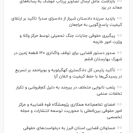
بازداشت عامل ارسال تصاویر پرتاب موشک به رسانه‌های
معاند در یزد
بازدید سرزده دادستان شیراز از دادسرای صدرا/ تاکید بر ارتقای
کیفیت پاسخ‌گویی به مراجعان
پیگیری حقوقی جنایات جنگ تحمیلی توسط مرکز وکلا و
وزارت امور خارجه
صدور دستور قضایی برای توقف واگذاری ۱۲۰ قطعه زمین در
شهرک بهارستان قشم
تأکید رئیس کل دادگستری کهگیلویه و بویراحمد بر تسریع
در رسیدگی‌ها با حفظ کیفیت و اتقان آرا
پلمب نانوایی متخلف در بیرجند به دلیل کم‌فروشی و تکرار
تخلفات صنفی
امضای تفاهم‌نامه همکاری پژوهشگاه قوه قضاییه و مرکز
امور حقوقی بین‌المللی با محوریت توسعه انتشارات و مجله
تخصصی
مسئولان قضایی استان البرز به درخواست‌های حقوقی