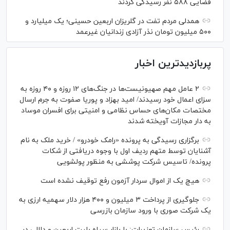
قضایی ۵۸۸ نفر رسیدگی کردند
همدلی مردم تفت در گلریزان اربعین حسینی؛ یک میلیارد و
۵۰۰ میلیون تومان نذر آزادی زندانیان غیرعمد
پربازدیدترین اخبار
۲ عامل مهم صهیونیست‌ها در جنگ‌های ۱۲ روزه و ۴۰ روزه به
سزای اعمال خود رسیدند/ امید بهزاد و پوریا صفوت به جرم ارسال
مختصات مکان‌های حساس نظامی و امنیتی برای افسران موساد
به دار مجازات آویخته شدند
برگزاری رسیدگی به پرونده «رامک خودرو» / خرید ملک به نام
آشنایان توسط متهم ردیف اول با وجوه دریافتی از شکات
پرونده/ تاسیس شرکت پوششی به منظور پولشویی
هیچ یک از اموال سردار آزمون رفع توقیف نشده است
جلوگیری از پرداخت ۳ میلیون و ۴۰۰ هزار دلار سهمیه ارزی به
یک شرکت صوری با ورود سازمان بازرسی
رئیس سازمان تعزیرات: با بازار سیاه بلیت اربعین و دلالی در