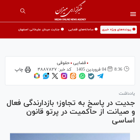
🟡 پرونده‌های ویژه خبری
🟡 سامانه‌های قضایی
🟡 جنایت میدان علیخانی اصفهان
قضایی
حقوقی
8:36
04 فروردين 1405
کد خبر:
۴۸۸۷۸۲۷
چاپ
یادداشت
جدیت در پاسخ به تجاوز؛ بازدارندگی فعال
و صیانت از حاکمیت در پرتو قانون
اساسی