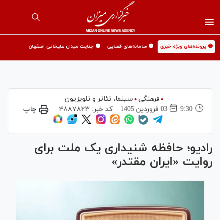
🟡 پرونده‌های ویژه خبری
🟡 سامانه‌های قضایی
🟡 جنایت میدان علیخانی اصفهان
فرهنگی
سینما،‌ تئاتر و تلویزیون
9:30
03 فروردين 1405
کد خبر:
۴۸۸۷۸۲۳
چاپ
رادیو؛ حافظه شنیداری یک ملت برای
روایت «ایران مقتدر»