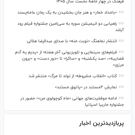
فرهنگ در چهار ماهه نخست سال ۱۴۰۵
«بامداد خمار» و هنر جان بخشیدن به یک رمان عامه‌پسند
راهیابی دو انیمیشن سوره به سی‌امین جشنواره فیلم رود
آیلند
انتشار نماهنگ «نوبت منه» با صدای عبدالرضا هلالی
فیلم‌های سینمایی و تلویزیونی آخر هفته؛ از «پدرم یه آدم
فضاییه»، «صد یکشنبه» و «ساکرا» تا «دور دست» و «برون
مرزی»
کتاب «انقلاب مشروطه؛ از تولد تا مرگ» منتشر شد
نمایش ۲مستند در «پاتوق مستند»
ادامه موفقیت‌های جهانی «ماه کوچولوی من»؛ حضور در
جشنواره ماربیا اسپانیا
پربازدیدترین اخبار