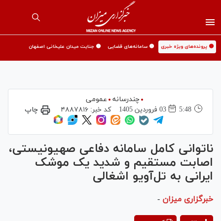
🟡 پرونده‌های ویژه خبری
🟡 سامانه‌های قضایی
🟡 جنایت میدان علیخانی اصفهان
چندرسانه
عمومی
5:48
03 فروردين 1405
کد خبر:
۴۸۸۷۸۱۶
چاپ
ناتوانی کامل سامانه دفاعی صهیونیستی،
اصابت مستقیم و شدید یک موشک
ایرانی به تل‌آویو اشغالی
خبرگزاری میزان
-
Play