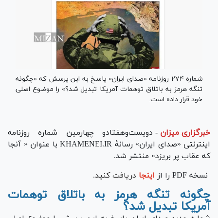
شماره ۲۷۴ روزنامه «صدای ایران» پاسخ به این پرسش که «چگونه
تنگه هرمز به باتلاق توهمات آمریکا تبدیل شد؟» را موضوع اصلی
خود قرار داده است.
خبرگزاری میزان
-
دویست‌وهفتادو چهارمین شماره روزنامه
اینترنتی «صدای ایران» رسانۀ KHAMENEI.IR با عنوان « آنجا
که عقاب پر بریزد» منتشر شد.
نسخه PDF را از
اینجا
دریافت کنید.
چگونه تنگه هرمز به باتلاق توهمات
آمریکا تبدیل شد؟