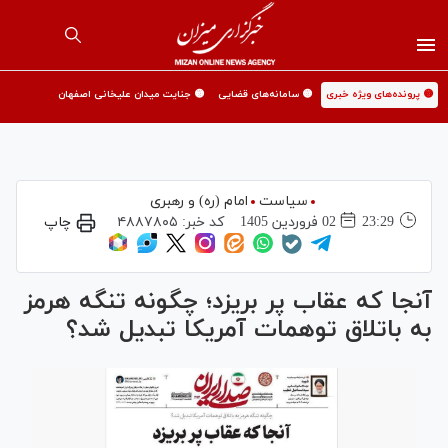
🟡 پرونده‌های ویژه خبری
🟡 سامانه‌های قضایی
🟡 جنایت میدان علیخانی اصفهان
سیاست
امام (ره) و رهبری
23:29
02 فروردين 1405
کد خبر:
۴۸۸۷۸۰۵
چاپ
آنجا که عقاب پر بریزد؛ چگونه تنگه هرمز
به باتلاق توهمات آمریکا تبدیل شد؟