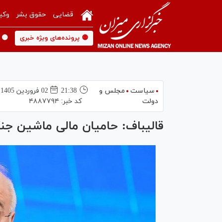
قضایی
حقوق بشر
وکی
🟡 پرونده‌های ویژه خبری
🟡 
سیاست
مجلس و
21:38
02 فروردين 1405
دولت
کد خبر:
۴۸۸۷۷۹۴
قالیباف: حامیان مالی ماشین جنگ