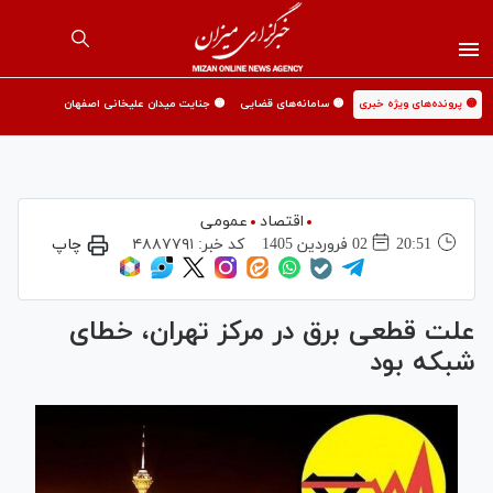
🟡 پرونده‌های ویژه خبری
🟡 سامانه‌های قضایی
🟡 جنایت میدان علیخانی اصفهان
اقتصاد
عمومی
20:51
02 فروردين 1405
کد خبر:
۴۸۸۷۷۹۱
چاپ
علت قطعی برق در مرکز تهران، خطای
شبکه بود