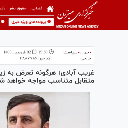
قضایی
حقوق بشر
وکی
🟡 پرونده‌های ویژه خبری
🟡 
جهان
سیاست
19:30
02 فروردين 1405
خارجی
کد خبر:
۴۸۸۷۷۸۶
غریب آبادی: هرگونه تعرض به زیر
متقابل متناسب مواجه خواهد ش