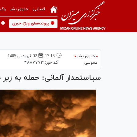
قضایی
حقوق بشر
وکی
🟡 پرونده‌های ویژه خبری
🟡 
حقوق بشر
17:15
02 فروردين 1405
عمومی
کد خبر:
۴۸۸۷۷۷۳
سیاستمدار آلمانی: حمله به زیر