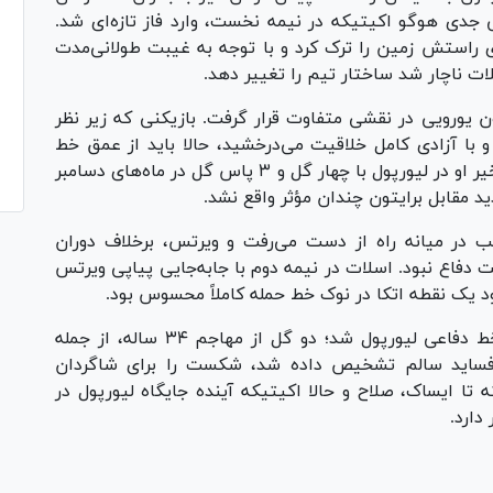
ی جدی هوگو اکیتیکه در نیمه نخست، وارد فاز تازه‌ای شد.
 راستش زمین را ترک کرد و با توجه به غیبت طولانی‌مدت
ت ناچار شد ساختار تیم را تغییر دهد.
عیت، فلیوریان ویرتس خرید ۱۲۵ میلیون یورویی در نقشی متفاوت قرار گرفت. بازیکنی که زیر نظر
 در لورکوزن در قالب شماره ۱۰ شناور و با آزادی کامل خلاقیت می‌درخشید، حالا باید از عمق خط
حمله نقش «رهبر پرس» را ایفا می‌کرد. درخشش اخیر او در لیورپول با چهار گل و ۳ پاس گل در ماه‌های دسامبر
ید مقابل برایتون چندان مؤثر واقع نشد.
ب در میانه راه از دست می‌رفت و ویرتس، برخلاف دوران
دفاع نبود. اسلات در نیمه دوم با جابه‌جایی پیاپی ویرتس
بود یک نقطه اتکا در نوک خط حمله کاملاً محسوس بود.
در سوی مقابل، دنی ولبک کابوسی دائمی برای خط دفاعی لیورپول شد؛ دو گل از مهاجم ۳۴ ساله، از جمله
 آفساید سالم تشخیص داده شد، شکست را برای شاگردان
 تا ایساک، صلاح و حالا اکیتیکه آینده جایگاه لیورپول در
دارد.