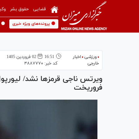
قضایی
حقوق بشر
وکی
🟡 پرونده‌های ویژه خبری
🟡 
ورزشی
اخبار
16:51
02 فروردين 1405
خارجی
کد خبر:
۴۸۸۷۷۷۰
ویرتس ناجی قرمز‌ها نشد/ لیورپول
فروریخت