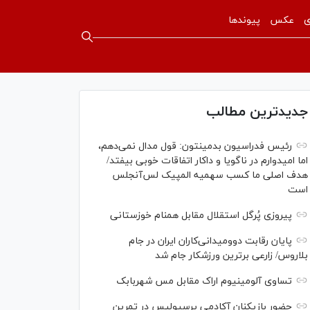
ی
عکس
پیوندها
جدیدترین مطالب
رئیس فدراسیون بدمینتون: قول مدال نمی‌دهم،
اما امیدوارم در ناگویا و داکار اتفاقات خوبی بیفتد/
هدف اصلی ما کسب سهمیه المپیک لس‌آنجلس
است
پیروزی پُرگل استقلال مقابل همنام خوزستانی
پایان رقابت دوومیدانی‌کاران ایران در جام
بلاروس/ زارعی برترین ورزشکار جام شد
تساوی آلومینیوم اراک مقابل مس شهربابک
حضور بازیکنان آکادمی پرسپولیس در تمرین