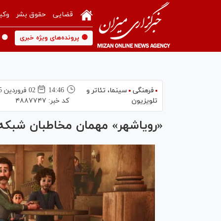
قضایی
حقوق بشر
وکی
🟡 پرونده‌های ویژه خبری
🟡 
فرهنگی
سینما،‌ تئاتر و
14:46
02 فروردين 1405
تلویزیون
کد خبر:
۴۸۸۷۷۴۷
«رویاشهر» مهمان مخاطبان شبکه