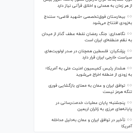
از هر زمان به همدلی و اخلاق قرآنی نیاز دارد
بیمارستان فوق‌تخصصی «شهید قاضی» سنندج
به‌زودی افتتاح می‌شود
نگاهداری: جنگ رمضان نقطه عطف گذار از میدان
به نظم منطقه‌ای ایران است
پزشکیان: فلسطین همچنان در صدر اولویت‌های
سیاست خارجی ایران قرار دارد
هشدار رئیس کمیسیون امنیت ملی به آمریکا؛
به زودی از منطقه اخراج می‌شوید
توافق ایران و عمان به معنای بازگشایی فوری
تنگه هرمز نیست
پنجشنبه؛ پایان ﻋﻤﻠﯿﺎﺕ ﺧﺪﻣﺖ‌ﺭﺳﺎﻧﯽ در
پایانه‌های مرزی ﺑﻪ ﺯﺍﺋﺮان ﺍﺭﺑﻌﯿﻦ
تأخیر در توافق ایران و عمان به‌دلیل مداخله
آمریکا