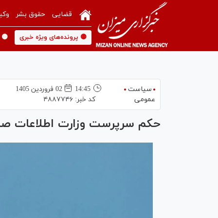
قضایی
حقوق بشر
وکی
🟡 پرونده‌های ویژه خبری
🟡 
سیاست
14:45
02 فروردين 1405
عمومی
کد خبر:
۴۸۸۷۷۴۶
حکم سرپرست وزارت اطلاعات صا