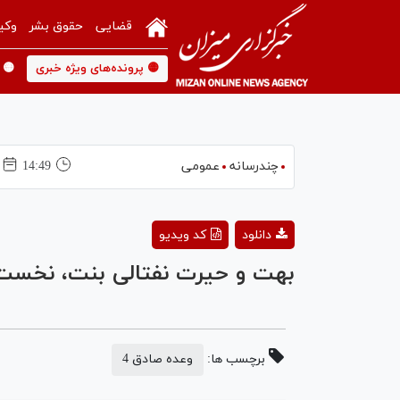
قضایی
حقوق بشر
وکی
🟡 پرونده‌های ویژه خبری
🟡 
چندرسانه
عمومی
14:49
دانلود
کد ویدیو
بهت و حیرت نفتالی بنت، نخست و
برچسب ها:
وعده صادق 4