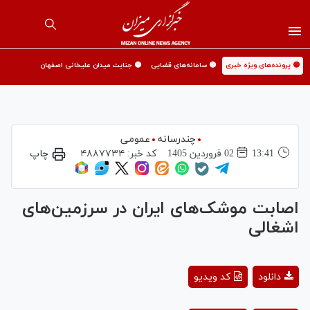
🟡 پرونده‌های ویژه خبری
🟡 سامانه‌های قضایی
🟡 جنایت میدان علیخانی اصفهان
چندرسانه
عمومی
13:41
02 فروردين 1405
کد خبر:
۴۸۸۷۷۳۴
چاپ
اصابت موشک‌های ایران در سرزمین‌های
اشغالی
Play
دانلود
کد ویدیو
Video