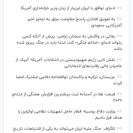
ادعای توافق با ایران این‌بار از زبان وزیر خزانه‌داری آمریکا
به تعویق افتادن پاسخ مقاومت عراق به تجاوز اخیر
آمریکایی سعودی
بقائی در واکنش به سخنان ترامپ: پیش از آنکه کسی
بتواند ادعای «غنائم جنگی» کند، ابتدا باید در جنگ پیروز شده
باشد
نقش لابی رژیم صهیونیستی در انتخابات آمریکا؛ آیپک از
حامیان مالی رقابت‌های انتخاباتی
عربستان، ترکیه و پاکستان توافقنامه دفاعی مشترک امضا
کردند
قیمت طلا در آستانه ثبت بیشترین افزایش هفتگی از ابتدای
۲۰۲۶
وزارت دفاع روسیه: قطار حامل تجهیزات نظامی اوکراین را
هدف قرار دادیم
تلگراف: جنگ علیه ایران می‌تواند به یکی از اشتباهات تاریخ