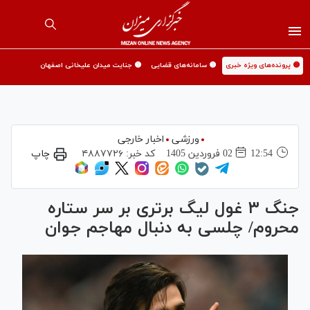
🟡 پرونده‌های ویژه خبری
🟡 سامانه‌های قضایی
🟡 جنایت میدان علیخانی اصفهان
ورزشی
اخبار خارجی
12:54
02 فروردين 1405
کد خبر:
۴۸۸۷۷۲۶
چاپ
جنگ ۳ غول لیگ برتری بر سر ستاره
محروم/ چلسی به دنبال مهاجم جوان