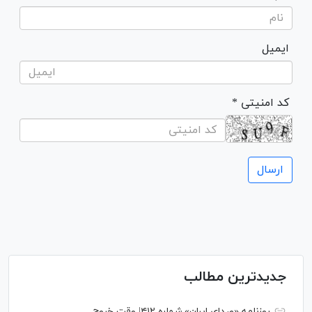
ایمیل
* کد امنیتی
جدیدترین مطالب
روزنامه «صدای ایران» شماره ۴۱۲| وقتِ خروج