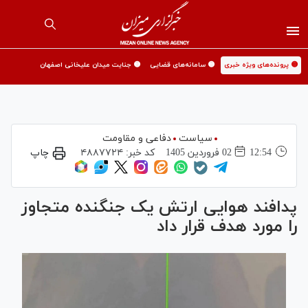
🟡 پرونده‌های ویژه خبری
🟡 سامانه‌های قضایی
🟡 جنایت میدان علیخانی اصفهان
سیاست
دفاعی و مقاومت
12:54
02 فروردين 1405
کد خبر:
۴۸۸۷۷۲۴
چاپ
پدافند هوایی ارتش یک جنگنده متجاوز
را مورد هدف قرار داد