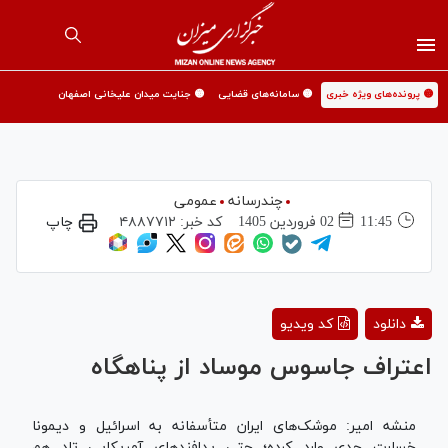
🟡 پرونده‌های ویژه خبری
🟡 سامانه‌های قضایی
🟡 جنایت میدان علیخانی اصفهان
چندرسانه
عمومی
11:45
02 فروردين 1405
کد خبر:
۴۸۸۷۷۱۲
چاپ
Play
دانلود
کد ویدیو
Video
اعتراف جاسوس موساد از پناهگاه
منشه امیر: موشک‌های ایران متأسفانه به اسرائیل و دیمونا
خسارت جدی وارد کرده؛ حتی پدافند‌های آمریکایی تاد هم