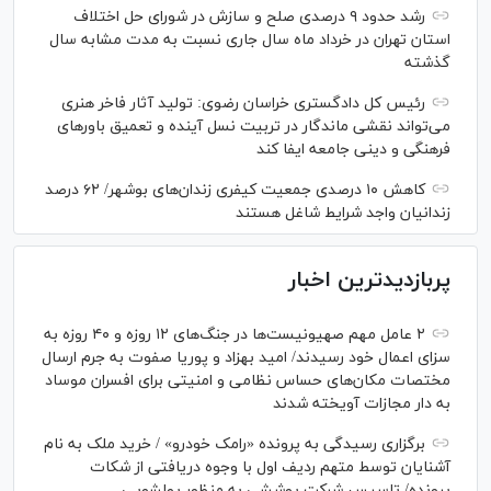
رشد حدود ۹ درصدی صلح و سازش در شورای حل اختلاف
استان تهران در خرداد ماه سال جاری نسبت به مدت مشابه سال
گذشته
رئیس کل دادگستری خراسان رضوی: تولید آثار فاخر هنری
می‌تواند نقشی ماندگار در تربیت نسل آینده و تعمیق باور‌های
فرهنگی و دینی جامعه ایفا کند
کاهش ۱۰ درصدی جمعیت کیفری زندان‌های بوشهر/ ۶۲ درصد
زندانیان واجد شرایط شاغل هستند
پربازدیدترین اخبار
۲ عامل مهم صهیونیست‌ها در جنگ‌های ۱۲ روزه و ۴۰ روزه به
سزای اعمال خود رسیدند/ امید بهزاد و پوریا صفوت به جرم ارسال
مختصات مکان‌های حساس نظامی و امنیتی برای افسران موساد
به دار مجازات آویخته شدند
برگزاری رسیدگی به پرونده «رامک خودرو» / خرید ملک به نام
آشنایان توسط متهم ردیف اول با وجوه دریافتی از شکات
پرونده/ تاسیس شرکت پوششی به منظور پولشویی