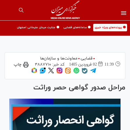
🟡 پرونده‌های ویژه خبری
🟡 سامانه‌های قضایی
🟡 جنایت میدان علیخانی اصفهان
قضایی
معاونت‌ها و سازمان‌ها
11:39
02 فروردين 1405
کد خبر:
۴۸۸۷۷۱۰
چاپ
مراحل صدور گواهی حصر وراثت