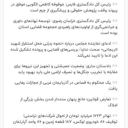
رئیس کل دادگستری فارس: موقوفه کاظمی الگویی موفق در
پیوند وقف، پژوهش حقوقی و پیشگیری از جرم است
رئیس کل دادگستری خراسان رضوی: توسعه نهاد‌های داوری
و میانجی‌گری از اولویت‌های راهبردی مجموعه قضایی استان
بوده است
ادعای نماینده مجلس درباره «نحوه ردزنی محل استقرار شهید
لاریجانی» صحت ندارد/ بررسی‌های قضایی و پرونده تشکیل شده
این ادعا را تایید نمی‌کند
دادستان ساری: وضعیت معیشتی و تجهیز این نیرو‌ها برای
مقابله با تخریب جنگل‌ها و تصرف اراضی ملی باید بهبود یابد
یک محکوم به قصاص در آذربایجان‌ غربی از مجازات رهایی
یافت
تعارض قوانین؛ مانع پنهان سنددار شدن بخش بزرگی از
املاک
تهاتر ۱۶۷۳ میلیارد تومان از اموال شرکت‌های تراستی/
توقیف ۸۶ خودروی لوکس، ۱۸۷ قطعه زمین و ۸۶ واحد آپارتمان