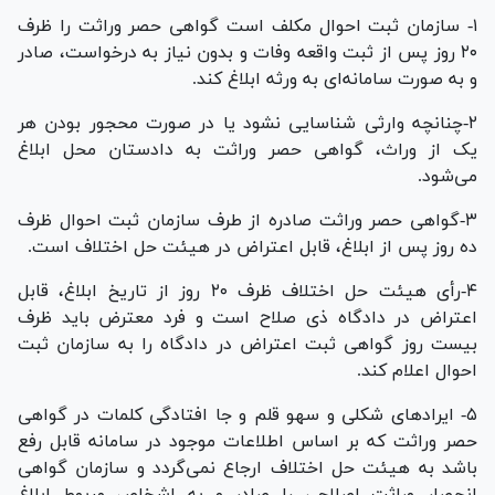
۱- سازمان ثبت احوال مکلف است گواهی حصر وراثت را ظرف
۲۰ روز پس از ثبت واقعه وفات و بدون نیاز به درخواست، صادر
و به صورت سامانه‌ای به ورثه ابلاغ کند.
۲-چنانچه وارثی شناسایی نشود یا در صورت محجور بودن هر
یک از وراث، گواهی حصر وراثت به دادستان محل ابلاغ
می‌شود.
۳-گواهی حصر وراثت صادره از طرف سازمان ثبت احوال ظرف
ده روز پس از ابلاغ، قابل اعتراض در هیئت حل اختلاف است.
۴-رأی هیئت حل اختلاف ظرف ۲۰ روز از تاریخ ابلاغ، قابل
اعتراض در دادگاه ذی صلاح است و فرد معترض باید ظرف
بیست روز گواهی ثبت اعتراض در دادگاه را به سازمان ثبت
احوال اعلام کند.
۵- ایراد‌های شکلی و سهو قلم و جا افتادگی کلمات در گواهی
حصر وراثت که بر اساس اطلاعات موجود در سامانه قابل رفع
باشد به هیئت حل اختلاف ارجاع نمی‌گردد و سازمان گواهی
انحصار وراثت اصلاحی را صادر و به اشخاص مربوط ابلاغ