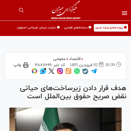
🟡 پرونده‌های ویژه خبری
🟡 سامانه‌های قضایی
🟡 جنایت میدان علیخانی اصفهان
اقتصاد
عمومی
10:39
02 فروردين 1405
کد خبر:
۴۸۸۷۶۹۹
چاپ
هدف قرار دادن زیرساخت‌های حیاتی
نقض صریح حقوق بین‌الملل است