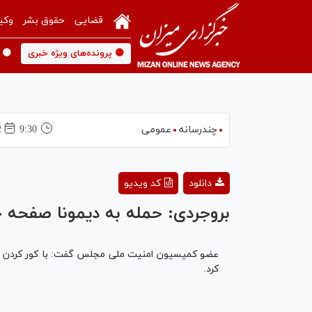
قضایی
حقوق بشر
وکی
🟡 پرونده‌های ویژه خبری
🟡 
چندرسانه
عمومی
9:30
02 
دانلود
کد ویدیو
بروجردی: حمله به دیمونا صفحه ج
عضو کمیسیون امنیت ملی مجلس گفت: با کور کردن چشم
کرد.