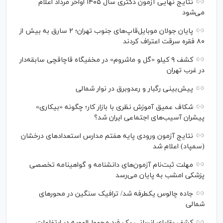
نتایج نهایی آزمون دکتری سال ۱۴۰۵ اواخر مرداد اعلام
می‌شود
پایان جولان موبایل‌قاپ‌های جنوب تهران؛ ۲ سارق به بیش از
۸۰ فقره سرقت اعتراف کردند
کشف ۹ کیلو «گل و ماشروم» در مخفیگاه قاچاقچی سابقه‌دار
در غرب تهران
پیش‌بینی رگبار و رعدوبرق در نوار شمالی
شکاف عمیق آموزش نظری با بازار کار؛ چگونه «بیکاری»
پیشران آسیب‌های اجتماعی ایران شد؟
نتایج آزمون ورودی پایه هفتم مدارس استعدادهای درخشان
(سمپاد) اعلام شد
مهلت ثبت‌نام آزمون‌های دانشنامه و گواهینامه تخصصی
پزشکی امشب به پایان می‌رسد
جاده چالوس یکطرفه شد/ ترافیک سنگین در محورهای
شمالی
کشف بقایای انسانی یک فرد مجهول‌الهویه در ارتفاعات