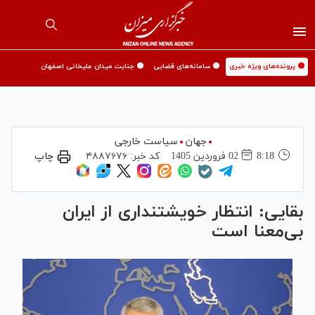
🟡 پرونده‌های ویژه خبری
🟡 سامانه‌های قضایی
🟡 جنایت میدان علیخانی اصفهان
جهان
سیاست خارجی
8:18
02 فروردين 1405
کد خبر:
۴۸۸۷۶۷۶
چاپ
بقایی: انتظار خویشتنداری از ایران
بی‌معنا است