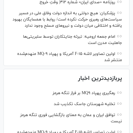
روزنامه «صدای ایران» شماره ۴۱۲| وقتِ خروج
پزشکیان: هیچ دولتی به اندازه دولت وفاق ملی در مسیر
سیاست‌های رهبری حرکت نکرده است/ روابط با همسایگان بهبود
یافته و اختلافی میان دولت و نیروهای مسلح وجود ندارد
امام جمعه ارومیه: تبرئه جنایتکاران توسط سلبریتی‌ها
جاهلیت مدرن است
اولین تصاویر لاشه F-۱۵ آمریکا و پهپاد MQ-۹ منهدم‌شده
منتشر شد
پربازدیدترین اخبار
رهگیری پهپاد MQ۹ بر فراز تنگه هرمز
تخلیه شهرستان جاسک تکذیب شد
توافق ایران و عمان به معنای بازگشایی فوری تنگه هرمز
نیست
اولین تصاویر لاشه F-۱۵ آمریکا و پهپاد MQ-۹ منهدم‌شده