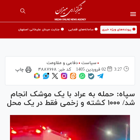
🟡 پرونده‌های ویژه خبری
🟡 سامانه‌های قضایی
🟡 جنایت میدان علیخانی اصفهان
سیاست
دفاعی و مقاومت
3:27
02 فروردين 1405
کد خبر:
۴۸۸۷۶۶۸
چاپ
سپاه: حمله به عراد با یک موشک انجام
شد/ ۱۰۰۰ کشته و زخمی فقط در یک محل