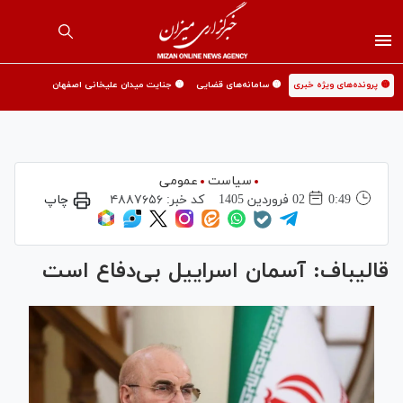
🟡 پرونده‌های ویژه خبری
🟡 سامانه‌های قضایی
🟡 جنایت میدان علیخانی اصفهان
سیاست
عمومی
0:49
02 فروردين 1405
کد خبر:
۴۸۸۷۶۵۶
چاپ
قالیباف: آسمان اسراییل بی‌دفاع است