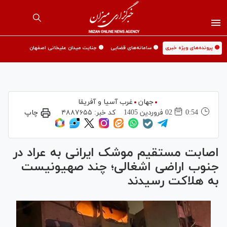
🟡 پرونده‌های ویژه خبری
🟡 سامانه‌های قضایی
🟡 جنایت میدان علیخانی اصفهان
جهان
غرب آسیا و آفریقا
0:54
02 فروردين 1405
کد خبر:
۴۸۸۷۶۵۵
چاپ
اصابت مستقیم موشک ایرانی به عراد در
جنوب اراضی اشغالی؛ چند صهیونیست
به هلاکت رسیدند