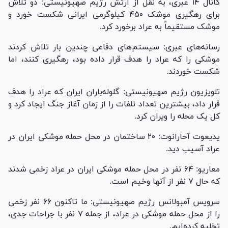
کانال ۱۴ عبری، به نقل از ارتش رژیم صهیونیستی: دو تلاش
برای رهگیری موشک ۴۵۰ کیلوگرمی ایرانی شکست خورد و
موشک مستقیماً به عراد برخورد کرد.
رسانه‌های عبری: سیستم‌های دفاعی چندین بار تلاش کردند
موشکی را که عراد را هدف قرار داده بود، رهگیری کنند، اما
شکست خوردند.
تلویزیون رژیم صهیونیستی: گلوله‌باران ایران که عراد را هدف
قرار داد، بیشترین تعداد تلفات را از زمان آغاز جنگ ایجاد کرد و
کل یک محله را ویران کرد.
یدیعوت آحارانوت: ۲۰ ساختمان در محل حمله موشکی ایران در
عراد آسیب دید.
معاریو: ۶۴ نفر در محل حمله موشکی ایران در عراد زخمی شدند
که حال ۷ نفر از آنها وخیم است.
سرویس آمبولانس رژیم صهیونیستی: ما تاکنون ۶۶ نفر زخمی
را از محل حمله موشکی در عراد، از جمله ۷ نفر با جراحات جدی،
تخلیه کرده‌ایم.