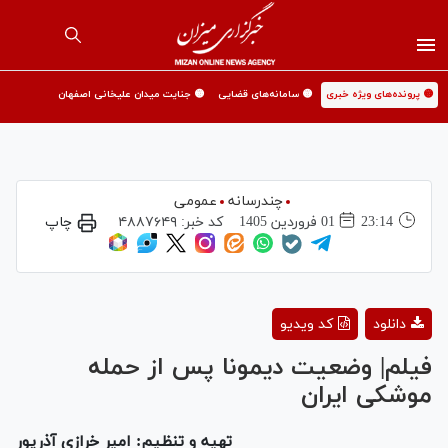
🟡 پرونده‌های ویژه خبری
🟡 سامانه‌های قضایی
🟡 جنایت میدان علیخانی اصفهان
چندرسانه
عمومی
23:14
01 فروردين 1405
کد خبر:
۴۸۸۷۶۴۹
چاپ
Play
دانلود
کد ویدیو
Video
فیلم| وضعیت دیمونا پس از حمله
موشکی ایران
تهیه و تنظیم: امیر خرازی آذرپور