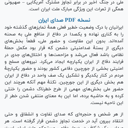
ملی در جنگ اخیر در برابر تجاوز مشترک آمریکایی – صهیونی
همگی از ثمرات این ویژگی مبارک ملت ایران است.
نسخه PDF صدای ایران
ایرانیان با درک وضعیت خطیر فعلی همهٔ تمایز‌های گذشته خود
را به کناری نهاده و یکصدا در دفاع از منافع ملی به صحنه
آمده‌اند. بدون این مقاومت و حضور ملی، قطعاً بخش‌های
دیگری از بستهٔ ضدامنیتی دشمن که قرار بود مکمل حملهٔ
نظامی باشد فعال می‌شد و مزاحمت‌ها و اختلال‌های جدی در
فرایند دفاع از ایران یکپارچه ایجاد می‌کرد. نیرو‌های مسلح و
امنیتی بخشی از جورچین دفاعی کشور بودند و حضور یکپارچهٔ
مردم در کنار یکدیگر و تشکیل یک صف واحد در دفاع از ایران
هم بخش دیگری از این جورچین. نکتهٔ مهم آنکه هرچند این
حضور ملی بخش‌های مهمی از طرح خطرناک دشمن را خنثی
کرده و به حاشیه برده، اما این به معنای منتفی شدن خطر از
این ناحیه نیست.
از هر شخص و حنجره‌ای که صدای تفاوت و انشقاق و حتی
انتقاد بیرون آید در خدمت تجاوز دشمن قرار گرفته است. هر