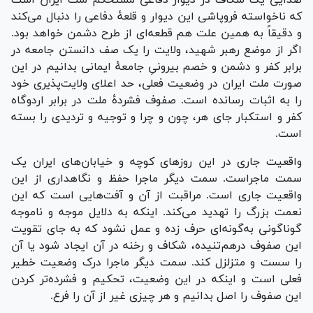
صدایی یک شکاف در دیوار دفاعی مستحکم ملت ایران است
که ناخواسته فروپاشی این دیوار و قلعهٔ دفاعی را دنبال می‌کند
و دقیقاً به همین علت هم قطعه‌ای از طرح دشمن خواهد بود.
اگر از موضع رهبر شهید، ولایت را یک صف دانستن جامعه در
برابر کفر و دشمن و خصم بیرونیِ جامعهٔ ایمانی بدانیم در این
صورت ملت ایران در وضعیت فعلی، حد اعلای ولایت‌پذیری خود
را به اثبات رسانده است. صفوف فشردهٔ ملت در برابر اردوگاه
کفر و استکبار جای هر، چون و چرا و توجیه و تردیدی را بسته
است.
واقعیت جاری در این روز‌های کوچه و خیابان‌های ایران یک
سمت ماجراست. سمت دیگر ماجرا حفظ و نگاهداری از این
واقعیت جاری است. مراقبت از آن و آفت‌هایی است که این
نعمت بزرگ را تهدید می‌کند. اینکه به دلایل موجه و ناموجه
گوناگونی به‌گونه‌ای حرف زده و عمل نشود که به جای تقویت
این صفوف درهم‌تنیده، شکاف و رخنه در آن ایجاد شود یا آن
را سست و متزلزل کند. سمت دیگر ماجرا درک وضعیت خطیر
فعلی است و اینکه در این وضعیت، تحکیم و فشرده‌تر کردن
این صفوف را اصل بدانیم و هر چیزی غیر از آن را فرع.