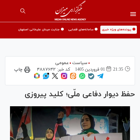
🟡 پرونده‌های ویژه خبری
🟡 سامانه‌های قضایی
🟡 جنایت میدان علیخانی اصفهان
سیاست
عمومی
21:35
01 فروردين 1405
کد خبر:
۴۸۸۷۶۴۲
چاپ
حفظ دیوار دفاعی ملّی؛ کلید پیروزی