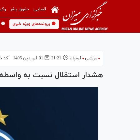
قضایی
حقوق بشر
وکی
🟡 پرونده‌های ویژه خبری
🟡 
ورزشی
فوتبال
21:21
01 فروردين 1405
کد خ
هشدار استقلال نسبت به واسطه‌گ