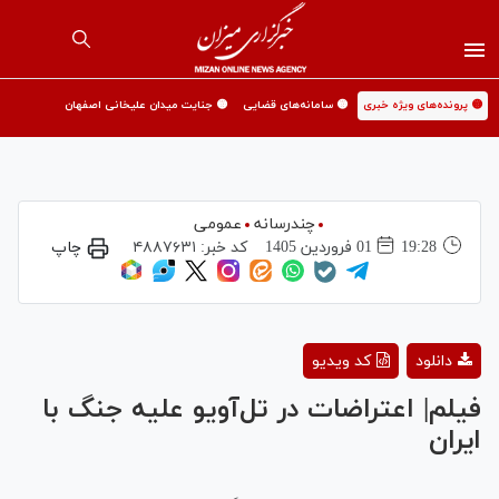
🟡 پرونده‌های ویژه خبری
🟡 سامانه‌های قضایی
🟡 جنایت میدان علیخانی اصفهان
چندرسانه
عمومی
19:28
01 فروردين 1405
کد خبر:
۴۸۸۷۶۳۱
چاپ
Play
دانلود
کد ویدیو
Video
فیلم| اعتراضات در تل‌آویو علیه جنگ با
ایران