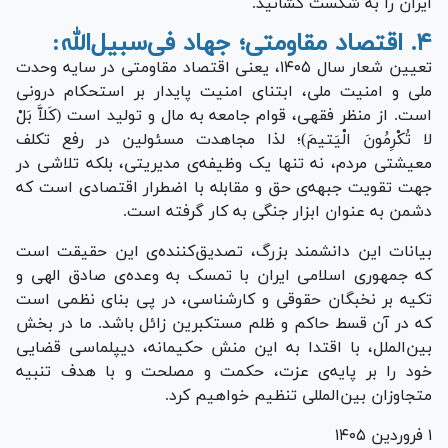
ایران را به شکست کشانید.
۴. اقتصاد مقاومتی؛ جهاد فی‌سبیل‌الله:
تعیین شعار سال ۱۴۰۵، یعنی اقتصاد مقاومتی در سایه وحدت
ملی و امنیت ملی، ابتنای امنیت پایدار بر استحکام درونی
است. از منظر فقهی، قوام جامعه به مال و تولید است (کَلاَّ بَلْ
لا تُکْرِمُونَ الْیَتیمَ)؛ لذا مجاهدت مسئولین در رفع تکلف
معیشتی مردم، نه تنها یک وظیفه‌ی مدیریتی، بلکه تلاشی در
جهت تقویت جبهه‌ی حق و مقابله با اضطرار اقتصادی است که
دشمن به عنوان ابزار جنگی به کار گرفته است.
بیانات این دانشمند بزرگ، تصدیق‌کننده‌ی این حقیقت است
که جمهوری اسلامی ایران با تمسک به وعده‌ی صادق الهی و
تکیه بر نخبگان حقوقی و کارشناسی، در پی بنای نظمی است
که در آن قسط حاکم و ظلم مستکبرین زائل باشد. ما در بخش
بین‌الملل، با اقتدا به این منش حکیمانه، دیپلماسی قضایی
خود را بر پایه‌ی عزت، حکمت و مصلحت و با هدف تنبیه
متجاوزان بین‌المللی تنظیم خواهیم کرد.
۱ فروردین ۱۴۰۵