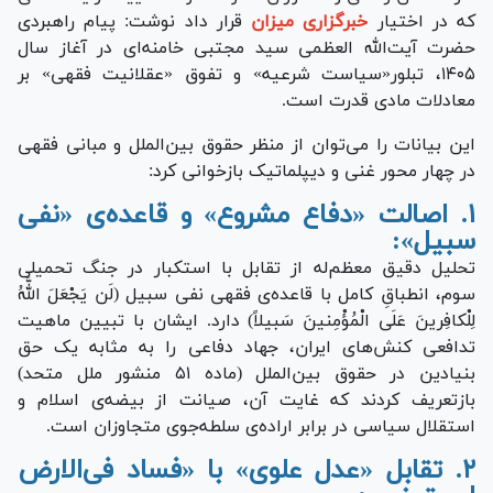
که در اختیار
خبرگزاری میزان
قرار داد نوشت: پیام راهبردی
حضرت آیت‌الله العظمی سید مجتبی خامنه‌ای در آغاز سال
۱۴۰۵، تبلور«سیاست شرعیه» و تفوق «عقلانیت فقهی» بر
معادلات مادی قدرت است.
این بیانات را می‌توان از منظر حقوق بین‌الملل و مبانی فقهی
در چهار محور غنی و دیپلماتیک بازخوانی کرد:
۱. اصالت «دفاع مشروع» و قاعده‌ی «نفی
سبیل»:
تحلیل دقیق معظم‌له از تقابل با استکبار در جنگ تحمیلی
سوم، انطباقِ کامل با قاعده‌ی فقهی نفی سبیل (لَن یَجْعَلَ اللَّهُ
لِلْکافِرینَ عَلَی الْمُؤْمِنینَ سَبیلاً) دارد. ایشان با تبیین ماهیت
تدافعی کنش‌های ایران، جهاد دفاعی را به مثابه یک حق
بنیادین در حقوق بین‌الملل (ماده ۵۱ منشور ملل متحد)
بازتعریف کردند که غایت آن، صیانت از بیضه‌ی اسلام و
استقلال سیاسی در برابر اراده‌ی سلطه‌جوی متجاوزان است.
۲. تقابل «عدل علوی» با «فساد فی‌الارض