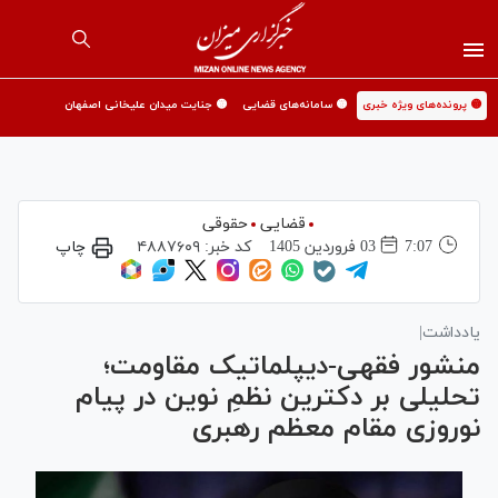
🟡 پرونده‌های ویژه خبری
🟡 سامانه‌های قضایی
🟡 جنایت میدان علیخانی اصفهان
قضایی
حقوقی
7:07
03 فروردين 1405
کد خبر:
۴۸۸۷۶۰۹
چاپ
یادداشت|
منشور فقهی-دیپلماتیک مقاومت؛
تحلیلی بر دکترین نظمِ نوین در پیام
نوروزی مقام معظم رهبری