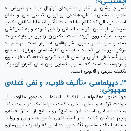
اپستینی»:
تصریح ایشان بر مظلومیت شهدای نونهال میناب و تعریض به
ماهیت دشمن، نشان‌دهنده‌ی رویارویی تمدنی حق و باطل
است. در حالی که نظام سلطه تحت تأثیر انحطاط اخلاقی مکتب
شیطانی اپستین، کرامت انسانی را ذبح نموده و به نسل‌کشی
سیستماتیک روی آورده است، دکترین رهبری بر پایه حرمت
دماء و صیانت از حقوق بشر واقعی استوار است. تهاجم به
مراکز غیرنظامی (مانند ساختمان کارشناسان تهران)، مصداق
بارز فَسادٌ فِی الأَرض و نقض قواعد آمره‌ی (Jus Cogens) حقوق
بشردوستانه است که تعقیب قضایی بین‌المللی آمران آن، یک
تکلیف شرعی و قانونی است.
۳. دیپلماسی «تألیف قلوب» و نفی فتنه‌ی
صهیونی:
هوشمندی معظم‌له در تفکیک اقدامات جبهه‌ی مقاومت از
حوادث ترکیه و عمان، تجلی حکمت دیپلماتیک در جهت حفظ
وحدت اسلامی است. این موضع‌گیری، مانع از تحقق فتنه‌ی
پرچم دروغین گشت و بر اصل فقهی حُسن همجواری و روابط
حسنه با بلاد مسلمین تأکید ورزید؛ امری که راهبرد منزوی‌سازی