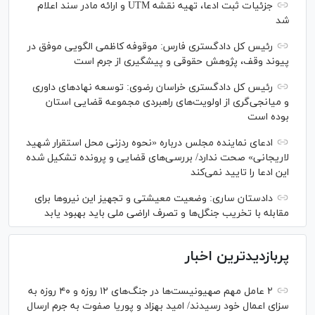
جزئیات ثبت ادعا، تهیه نقشه UTM و ارائه مادر سند اعلام
شد
رئیس کل دادگستری فارس: موقوفه کاظمی الگویی موفق در
پیوند وقف، پژوهش حقوقی و پیشگیری از جرم است
رئیس کل دادگستری خراسان رضوی: توسعه نهاد‌های داوری
و میانجی‌گری از اولویت‌های راهبردی مجموعه قضایی استان
بوده است
ادعای نماینده مجلس درباره «نحوه ردزنی محل استقرار شهید
لاریجانی» صحت ندارد/ بررسی‌های قضایی و پرونده تشکیل شده
این ادعا را تایید نمی‌کند
دادستان ساری: وضعیت معیشتی و تجهیز این نیرو‌ها برای
مقابله با تخریب جنگل‌ها و تصرف اراضی ملی باید بهبود یابد
پربازدیدترین اخبار
۲ عامل مهم صهیونیست‌ها در جنگ‌های ۱۲ روزه و ۴۰ روزه به
سزای اعمال خود رسیدند/ امید بهزاد و پوریا صفوت به جرم ارسال