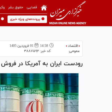
قضایی
حقوق بشر
وکی
🟡 پرونده‌های ویژه خبری
🟡 
اقتصاد
14:58
01 فروردين 1405
عمومی
کد خبر:
۴۸۸۷۵۹۲
رودست ایران به آمریکا در فروش