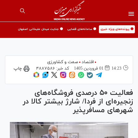
🟡 پرونده‌های ویژه خبری
🟡 سامانه‌های قضایی
🟡 جنایت میدان علیخانی اصفهان
اقتصاد
صمت و کشاورزی
14:23
01 فروردين 1405
کد خبر:
۴۸۸۷۵۸۶
چاپ
فعالیت ۵۰ درصدی فروشگاه‌های
زنجیره‌ای از فردا/ شارژ بیشتر کالا در
شهر‌های مسافرپذیر