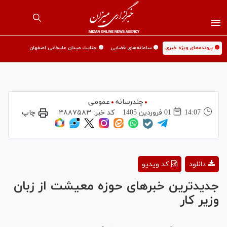
🟡 پرونده‌های ویژه خبری
🟡 سامانه‌های قضایی
🟡 جنایت میدان علیخانی اصفهان
چندرسانه
عمومی
14:07
01 فروردين 1405
کد خبر:
۴۸۸۷۵۸۳
چاپ
Play
دانلود
کد ویدیو
Video
جدیدترین خبرهای حوزه معیشت از زبان
وزیر کار