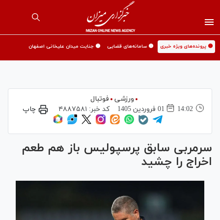
🟡 پرونده‌های ویژه خبری
🟡 سامانه‌های قضایی
🟡 جنایت میدان علیخانی اصفهان
ورزشی
فوتبال
14:02
01 فروردين 1405
کد خبر:
۴۸۸۷۵۸۱
چاپ
سرمربی سابق پرسپولیس باز هم طعم
اخراج را چشید