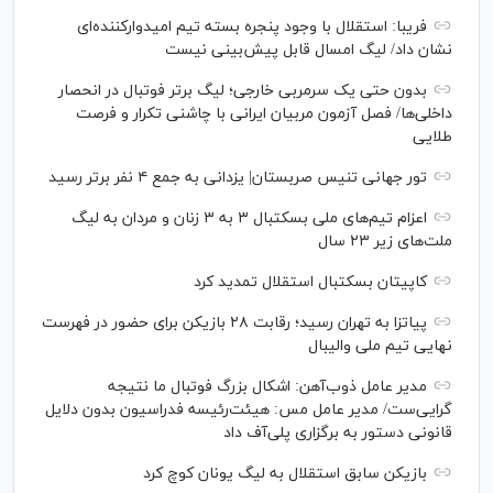
فریبا: استقلال با وجود پنجره بسته تیم امیدوارکننده‌ای
نشان داد/ لیگ امسال قابل پیش‌بینی نیست
بدون حتی یک سرمربی خارجی؛ لیگ برتر فوتبال در انحصار
داخلی‌ها/ فصل آزمون مربیان ایرانی با چاشنی تکرار و فرصت
طلایی
تور جهانی تنیس صربستان| یزدانی به جمع ۴ نفر برتر رسید
اعزام تیم‌های ملی بسکتبال ۳ به ۳ زنان و مردان به لیگ
ملت‌های زیر ۲۳ سال
کاپیتان بسکتبال استقلال تمدید کرد
پیاتزا به تهران رسید؛ رقابت ۲۸ بازیکن برای حضور در فهرست
نهایی تیم ملی والیبال
مدیر عامل ذوب‌آهن: اشکال بزرگ فوتبال ما نتیجه
گرایی‌ست/ مدیر عامل مس: هیئت‌رئیسه فدراسیون بدون دلایل
قانونی دستور به برگزاری پلی‌آف داد
بازیکن سابق استقلال به لیگ یونان کوچ کرد