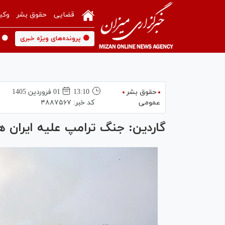
قضایی
حقوق بشر
وکی
🟡 پرونده‌های ویژه خبری
🟡 
حقوق بشر
13:10
01 فروردين 1405
عمومی
کد خبر:
۴۸۸۷۵۶۷
گاردین: جنگ ترامپ علیه ایران هی