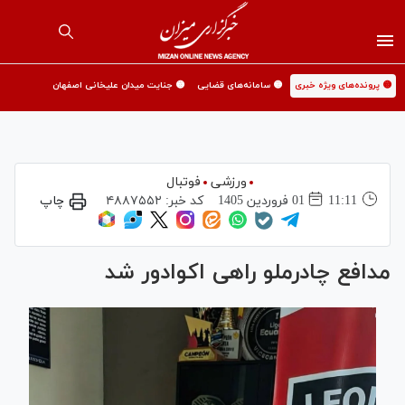
🟡 پرونده‌های ویژه خبری
🟡 سامانه‌های قضایی
🟡 جنایت میدان علیخانی اصفهان
ورزشی
فوتبال
11:11
01 فروردين 1405
کد خبر:
۴۸۸۷۵۵۲
چاپ
مدافع چادرملو راهی اکوادور شد