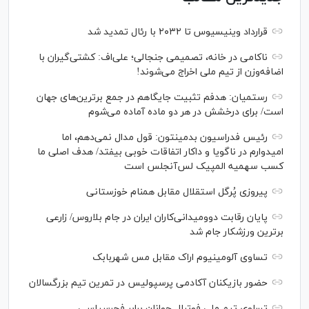
قرارداد وینیسیوس تا ۲۰۳۲ با رئال‌ تمدید شد
ناکامی در خانه، تصمیمی جنجالی؛ علی‌اف: کشتی‌گیران با
اضافه‌وزن از تیم ملی اخراج می‌شوند!
رستمیان: هدفم تثبیت جایگاهم در جمع برترین‌های جهان
است/ برای درخشش در هر دو ماده آماده می‌شوم
رئیس فدراسیون بدمینتون: قول مدال نمی‌دهم، اما
امیدوارم در ناگویا و داکار اتفاقات خوبی بیفتد/ هدف اصلی ما
کسب سهمیه المپیک لس‌آنجلس است
پیروزی پُرگل استقلال مقابل همنام خوزستانی
پایان رقابت دوومیدانی‌کاران ایران در جام بلاروس/ زارعی
برترین ورزشکار جام شد
تساوی آلومینیوم اراک مقابل مس شهربابک
حضور بازیکنان آکادمی پرسپولیس در تمرین تیم بزرگسالان
تساوی تیم ملی فوتبال جوانان برابر فجرسپاسی