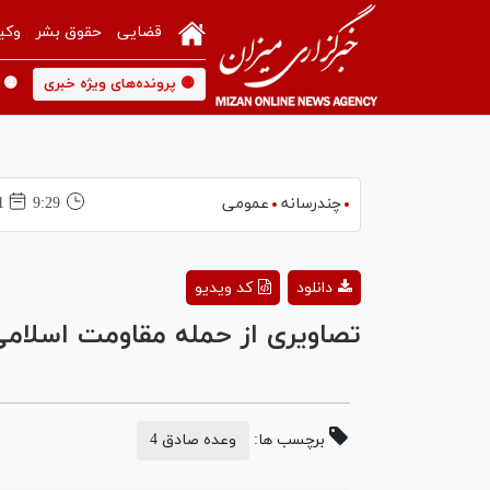
قضایی
حقوق بشر
وکی
🟡 پرونده‌های ویژه خبری
🟡 
چندرسانه
عمومی
9:29
01 فر
دانلود
کد ویدیو
تصاویری از حمله مقاومت اسلامی س
برچسب ها:
وعده صادق 4