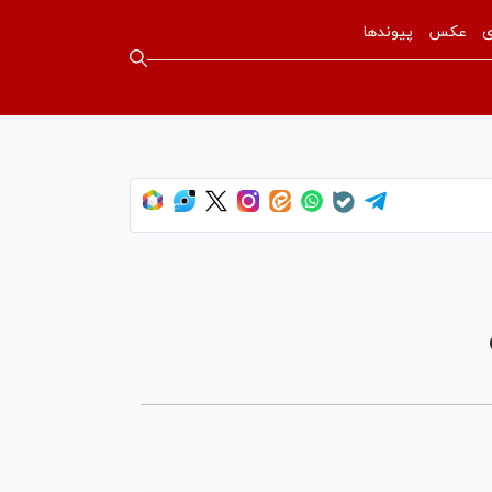
ی
عکس
پیوندها