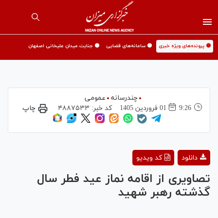
🟡 پرونده‌های ویژه خبری
🟡 سامانه‌های قضایی
🟡 جنایت میدان علیخانی اصفهان
چندرسانه
عمومی
9:26
01 فروردين 1405
کد خبر:
۴۸۸۷۵۳۳
چاپ
Play
دانلود
کد ویدیو
Video
تصاویری از اقامه نماز عید فطر سال
گذشته رهبر شهید