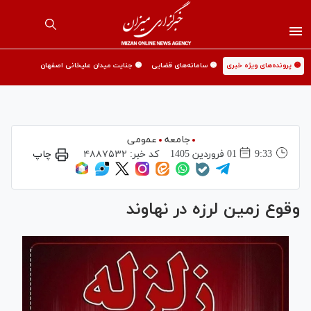
🟡 پرونده‌های ویژه خبری
🟡 سامانه‌های قضایی
🟡 جنایت میدان علیخانی اصفهان
جامعه
عمومی
9:33
01 فروردين 1405
کد خبر:
۴۸۸۷۵۳۲
چاپ
وقوع زمین لرزه در نهاوند