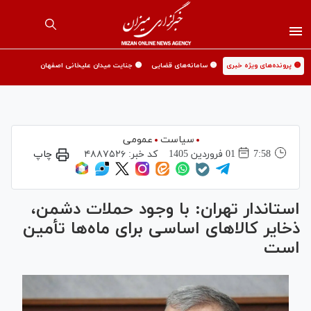
🟡 پرونده‌های ویژه خبری
🟡 سامانه‌های قضایی
🟡 جنایت میدان علیخانی اصفهان
سیاست
عمومی
7:58
01 فروردين 1405
کد خبر:
۴۸۸۷۵۲۶
چاپ
استاندار تهران: با وجود حملات دشمن،
ذخایر کالا‌های اساسی برای ماه‌ها تأمین
است